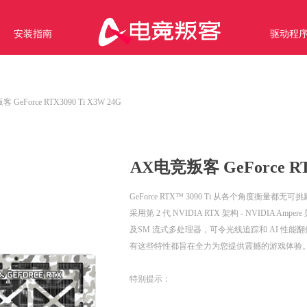
安装指南
驱动程
ideBind,StyleName:Style1,ColorName:Item0,Message:InitError, ControlTyp
GeForce RTX3090 Ti X3W 24G
AX电竞叛客 GeForce RTX
GeForce RTX™ 3090 Ti 从各个角度衡
采用第 2 代 NVIDIA RTX 架构 - NVIDIA Amper
及SM 流式多处理器，可令光线追踪和 AI 性能翻倍
有这些特性都旨在全力为您提供震撼的游戏体验
特别提示：