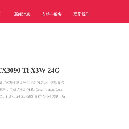
序
新闻消息
支持与服务
联系我们
e:productSlideBind Error:未将对象引用设置到对象的实例。
3090 Ti X3W 24G
量都无可挑剔，它将性能提升到了新的层级。这款显卡
e 架构，搭载了全新的 RT Core、Tensor Core
。此外，24 GB G6X 显存也同样惊艳，所
。